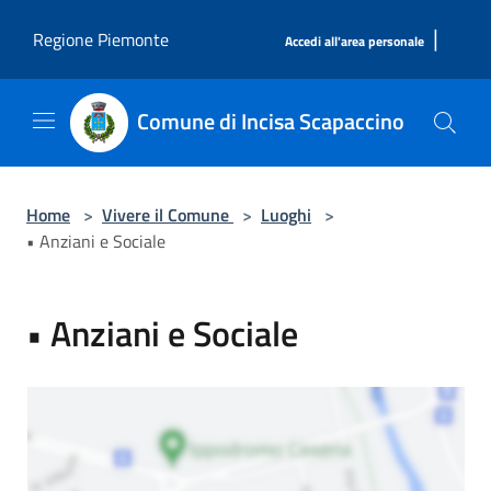
Salta al contenuto principale
|
Regione Piemonte
Accedi all'area personale
Comune di Incisa Scapaccino
Home
>
Vivere il Comune
>
Luoghi
>
• Anziani e Sociale
• Anziani e Sociale