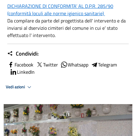
DICHIARAZIONE DI CONFORMITA’ AL D.P.R. 285/90
(conformità loculi alle norme igienico sanitarie)
Da compilare da parte del progettista dell' intervento e da
inviarsi al dservizio cimiteri del comune in cui e' stato
effettuato l' intervento.
Condividi:
Facebook
Twitter
Whatsapp
Telegram
LinkedIn
Vedi azioni