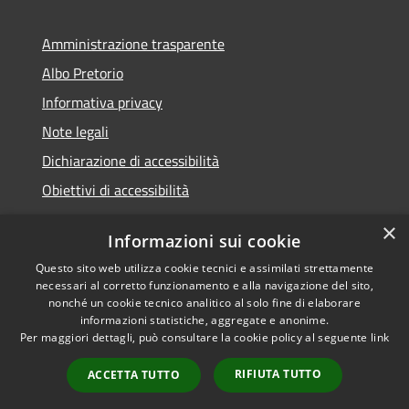
Amministrazione trasparente
Albo Pretorio
Informativa privacy
Note legali
Dichiarazione di accessibilità
Obiettivi di accessibilità
×
Informazioni sui cookie
Questo sito web utilizza cookie tecnici e assimilati strettamente
RSS
Comune convenzionato
necessari al corretto funzionamento e alla navigazione del sito,
Accessibilità
Astigov
nonché un cookie tecnico analitico al solo fine di elaborare
informazioni statistiche, aggregate e anonime.
Privacy
Per maggiori dettagli, può consultare la cookie policy al seguente
link
Progetto
|
Convenzione
|
Cookie
Adesioni
Mappa del sito
RIFIUTA TUTTO
ACCETTA TUTTO
•
Accesso redazione