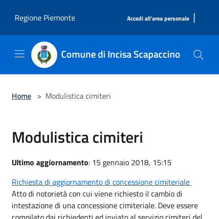
Salta al contenuto principale
|
Regione Piemonte
Accedi all'area personale
Comune di Incisa Scapaccino
Home
>
Modulistica cimiteri
Modulistica cimiteri
Ultimo aggiornamento
: 15 gennaio 2018, 15:15
Richiesta di aggiornamento di concessione cimiteriale
Atto di notorietà con cui viene richiesto il cambio di
intestazione di una concessione cimiteriale. Deve essere
compilato dai richiedenti ed inviato al servizio cimiteri del