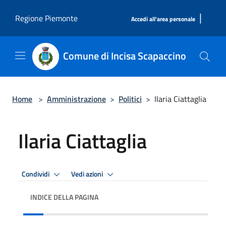
Salta al contenuto principale
|
Regione Piemonte
Accedi all'area personale
Comune di Incisa Scapaccino
Home
>
Amministrazione
>
Politici
>
Ilaria Ciattaglia
Ilaria Ciattaglia
Condividi
Vedi azioni
INDICE DELLA PAGINA