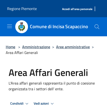
Salta al contenuto principale
|
Regione Piemonte
Accedi all'area personale
Comune di Incisa Scapaccino
Home
>
Amministrazione
>
Aree amministrative
>
Area Affari Generali
Area Affari Generali
L'Area affari generali rappresenta il punto di coesione
organizzata tra i settori dell' ente.
Condividi
Vedi azioni