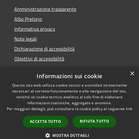
Amministrazione trasparente
Albo Pretorio
Informativa privacy
Note legali
Dichiarazione di accessibilità
Obiettivi di accessibilità
×
Informazioni sui cookie
Questo sito web utilizza cookie tecnici e assimilati strettamente
RSS
Comune convenzionato
necessari al corretto funzionamento e alla navigazione del sito,
Accessibilità
Astigov
nonché un cookie tecnico analitico al solo fine di elaborare
informazioni statistiche, aggregate e anonime.
Privacy
Progetto
|
Convenzione
|
Per maggiori dettagli, può consultare la cookie policy al seguente
link
Cookie
Adesioni
Mappa del sito
RIFIUTA TUTTO
ACCETTA TUTTO
•
Accesso redazione
MOSTRA DETTAGLI