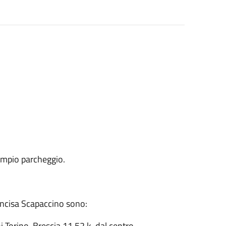
Ampio parcheggio.
 Incisa Scapaccino sono:
i Torino-Brescia 11,52 k dal centro