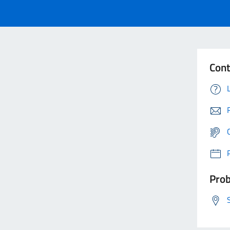
Cont
Prob