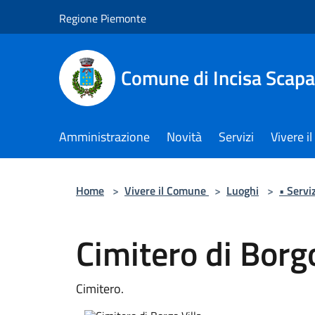
Salta al contenuto principale
Regione Piemonte
Comune di Incisa Scapa
Amministrazione
Novità
Servizi
Vivere 
Home
>
Vivere il Comune
>
Luoghi
>
• Serviz
Cimitero di Borgo
Cimitero.