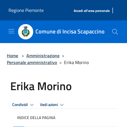
Salta al contenuto principale
|
Regione Piemonte
Accedi all'area personale
Comune di Incisa Scapaccino
Home
>
Amministrazione
>
Personale amministrativo
>
Erika Morino
Erika Morino
Condividi
Vedi azioni
INDICE DELLA PAGINA