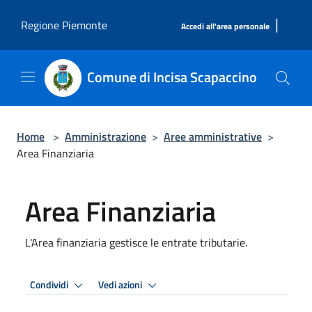
Salta al contenuto principale
|
Regione Piemonte
Accedi all'area personale
Comune di Incisa Scapaccino
Home
>
Amministrazione
>
Aree amministrative
>
Area Finanziaria
Area Finanziaria
L'Area finanziaria gestisce le entrate tributarie.
Condividi
Vedi azioni