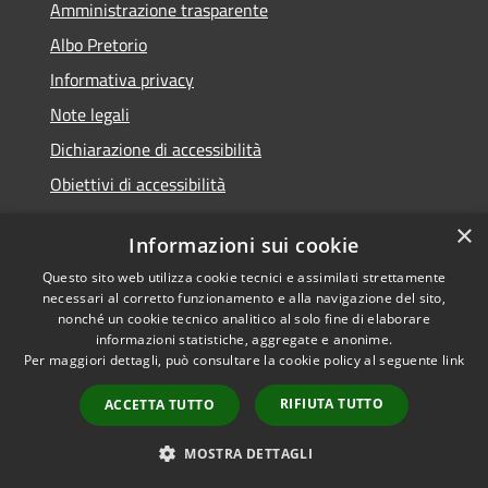
Amministrazione trasparente
Albo Pretorio
Informativa privacy
Note legali
Dichiarazione di accessibilità
Obiettivi di accessibilità
×
Informazioni sui cookie
Questo sito web utilizza cookie tecnici e assimilati strettamente
RSS
Comune convenzionato
necessari al corretto funzionamento e alla navigazione del sito,
Accessibilità
Astigov
nonché un cookie tecnico analitico al solo fine di elaborare
informazioni statistiche, aggregate e anonime.
Privacy
Progetto
|
Convenzione
|
Per maggiori dettagli, può consultare la cookie policy al seguente
link
Cookie
Adesioni
Mappa del sito
RIFIUTA TUTTO
ACCETTA TUTTO
•
Accesso redazione
MOSTRA DETTAGLI