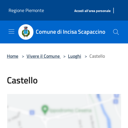
Salta al contenuto principale
|
Regione Piemonte
Accedi all'area personale
Comune di Incisa Scapaccino
Home
>
Vivere il Comune
>
Luoghi
>
Castello
Castello