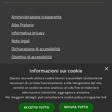
Amministrazione trasparente
Albo Pretorio
Informativa privacy
Note legali
Dichiarazione di accessibilità
Obiettivi di accessibilità
×
Informazioni sui cookie
Questo sito web utilizza cookie tecnici e assimilati strettamente
RSS
Comune convenzionato
necessari al corretto funzionamento e alla navigazione del sito,
Accessibilità
Astigov
nonché un cookie tecnico analitico al solo fine di elaborare
informazioni statistiche, aggregate e anonime.
Privacy
Progetto
|
Convenzione
|
Per maggiori dettagli, può consultare la cookie policy al seguente
link
Cookie
Adesioni
Mappa del sito
RIFIUTA TUTTO
ACCETTA TUTTO